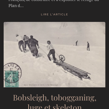
Plan d…
LIRE L’ARTICLE
Bobsleigh, tobogganing,
luge et skeleton