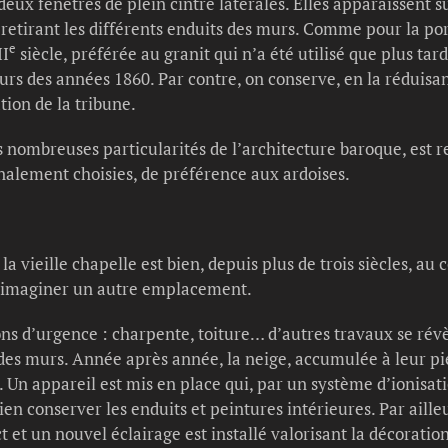
deux fenêtres de plein cintre latérales. Elles apparaissent 
 retirant les différents enduits des murs. Comme pour la porte
e
II
siècle, préférée au granit qui n’a été utilisé que plus ta
urs des années 1860. Par contre, on conserve, en la réduisan
ion de la tribune.
 nombreuses particularités de l’architecture baroque, est refa
finalement choisies, de préférence aux ardoises.
la vieille chapelle est bien, depuis plus de trois siècles, au 
en imaginer un autre emplacement.
ns d’urgence : charpente, toiture… d’autres travaux se révè
s murs. Année après année, la neige, accumulée à leur pied 
Un appareil est mis en place qui, par un système d’ionisati
en conserver les enduits et peintures intérieures. Par aille
 et un nouvel éclairage est installé valorisant la décoration