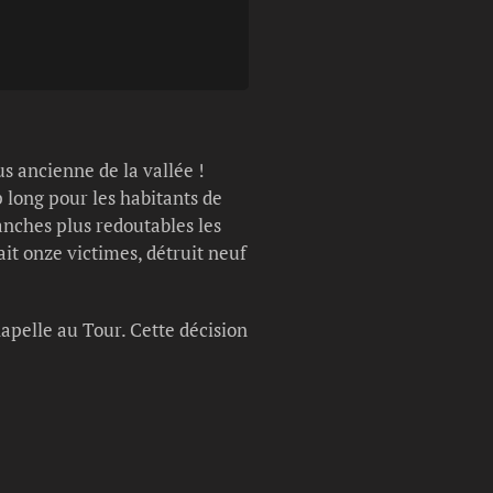
Légende photo :
Façade baroque avec 
us ancienne de la vallée !
p long pour les habitants de
anches plus redoutables les
ait onze victimes, détruit neuf
hapelle au Tour. Cette décision