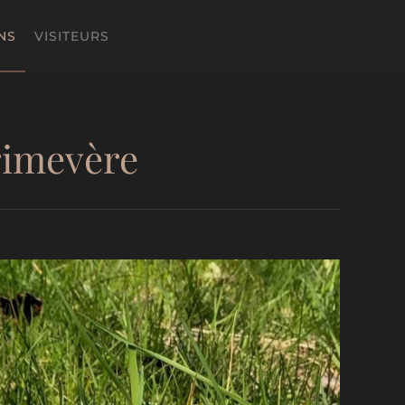
NS
VISITEURS
rimevère