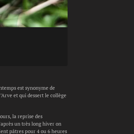
Légende photo :
Le coucou
rintemps est synonyme de
Arve et qui dessert le collège
urs, la reprise des
’après un très long hiver on
aient pâtres pour 4 ou 6 heures