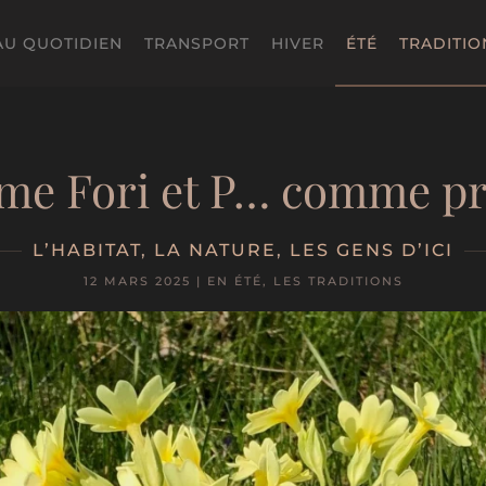
AU QUOTIDIEN
TRANSPORT
HIVER
ÉTÉ
TRADITIO
e Fori et P… comme p
L’HABITAT
,
LA NATURE
,
LES GENS D’ICI
12 MARS 2025
|
EN ÉTÉ
,
LES TRADITIONS