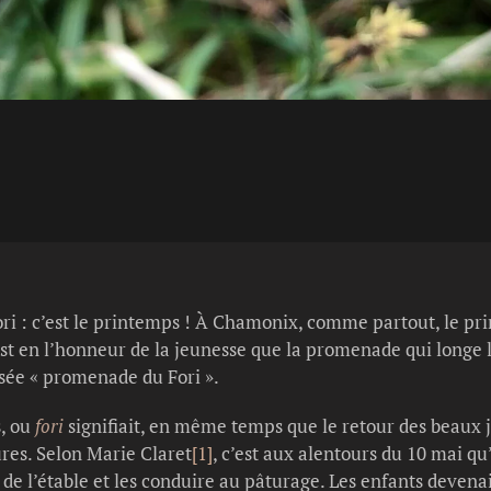
ri : c’est le printemps ! À Chamonix, comme partout, le p
st en l’honneur de la jeunesse que la promenade qui longe l’
tisée « promenade du Fori ».
s, ou
fori
signifiait, en même temps que le retour des beaux jo
res. Selon Marie Claret
[1]
, c’est aux alentours du 10 mai qu
s de l’étable et les conduire au pâturage. Les enfants deven