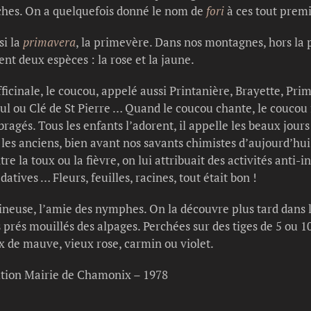
hes. On a quelquefois donné le nom de
fori
à ces tout premi
si la
primavera
, la primevère. Dans nos montagnes, hors la 
nt deux espèces : la rose et la jaune.
fficinale, le coucou, appelé aussi Printanière, Brayette, Pri
ul ou Clé de St Pierre … Quand le coucou chante, le coucou fle
agés. Tous les enfants l’adorent, il appelle les beaux jours 
s les anciens, bien avant nos savants chimistes d’aujourd’hu
ntre la toux ou la fièvre, on lui attribuait des activités anti
ives … Fleurs, feuilles, racines, tout était bon !
rineuse, l’amie des nymphes. On la découvre plus tard dans la
 prés mouillés des alpages. Perchées sur des tiges de 5 ou 1
 de mauve, vieux rose, carmin ou violet.
ition Mairie de Chamonix – 1978