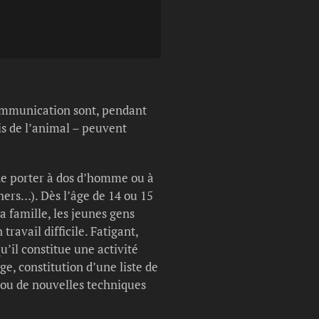
Légende photo :
Porteurs sur l’itinér
communication sont, pendant
ois de l’animal – peuvent
 de porter à dos d’homme ou à
hers…). Dès l’âge de 14 ou 15
a famille, les jeunes gens
ravail difficile. Fatigant,
’il constitue une activité
e, constitution d’une liste de
 ou de nouvelles techniques