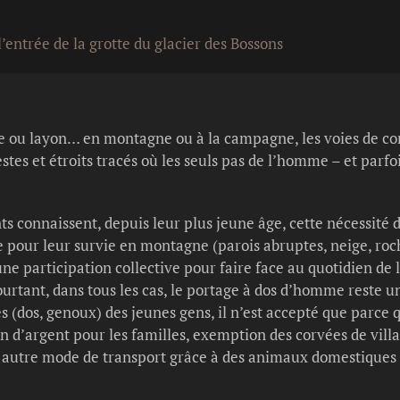
l’entrée de la grotte du glacier des Bossons
ste ou layon… en montagne ou à la campagne, les voies de 
estes et étroits tracés où les seuls pas de l’homme – et parf
ts connaissent, depuis leur plus jeune âge, cette nécessité
e pour leur survie en montagne (parois abruptes, neige, roc
une participation collective pour faire face au quotidien de l
urtant, dans tous les cas, le portage à dos d’homme reste un t
(dos, genoux) des jeunes gens, il n’est accepté que parce qu
n d’argent pour les familles, exemption des corvées de villag
n autre mode de transport grâce à des animaux domestiques