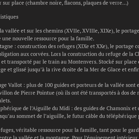
 sur place (chambre noire, flacons, plaques de verre…)
ristiques
la vallée et sur les chemins (XVIIe, XVIIIe, XIXe), le portag
e une nouvelle ressource pour la famille.
agne : construction des refuges (XIXe et XXe), le portage c
ligation aux corvées. Lors la construction du refuge de la 
et transporté par le train au Montenvers. Stocké sur place 
ge et glissé jusqu’à la rive droite de la Mer de Glace et en
fuge Vallot : plus de 100 guides et porteurs de la vallée s
avillon de Pierre Pointue (où ils ont été transportés à dos d
lets.
léphérique de l’Aiguille du Midi : des guides de Chamonix e
squ’au sommet de l’aiguille, le futur câble du téléphérique 
uges, véritable ressource pour la famille, tant pour le gard
entre la vallée et la montagne. Pour l’équipement intérieur 