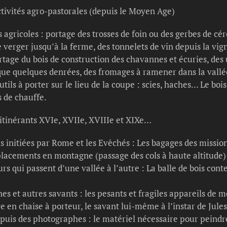
ctivités agro-pastorales (depuis le Moyen Age)
s agricoles : portage des trosses de foin ou des gerbes de cér
 verger jusqu’à la ferme, des tonnelets de vin depuis la vig
rtage du bois de construction des chavannes et écuries, des u
 que quelques denrées, des fromages à ramener dans la vallée 
outils à porter sur le lieu de la coupe : scies, haches… Le bo
is de chauffe.
itinérants XVIe, XVIIe, XVIIIe et XIXe…
 initiées par Rome et les Evêchés : Les bagages des mission
placements en montagne (passage des cols à haute altitude)
rs qui passent d’une vallée à l’autre : La balle de bois conte
s et autres savants : les pesants et fragiles appareils de m
 en chaise à porteur, le savant lui-même à l’instar de Jule
puis des photographes : le matériel nécessaire pour peindre 