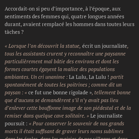
Accordait-on si peu d’importance, à l’époque, aux
sentiments des femmes qui, quatre longues années
durant, avaient remplacé les hommes dans toutes leurs
tâches ?
« Lorsque l’on découvrit la statue,
écrit un journaliste
,
tous les assistants crurent y reconnaître une paysanne
particulièrement mal bâtie des environs et dont les
formes courtes égayent la malice des populations
ambiantes. Un cri unanime :
La Lulu, La Lulu !
partit
spontanément de toutes les poitrines ; comme dit un
paysan : «
ce fut une bonne rigolade »
, tellement bonne
que d’aucuns se demandèrent s’il n’y avait pas lieu
d’enlever cette bouffonne image de son piédestal et de la
remiser dans quelque cave solitaire. »
Le journaliste
poursuit :
«
Pour conserver le souvenir de nos grands
morts il était suffisant de graver leurs noms sublimes
dans les écoles, dans les mairies de nos villages et dans