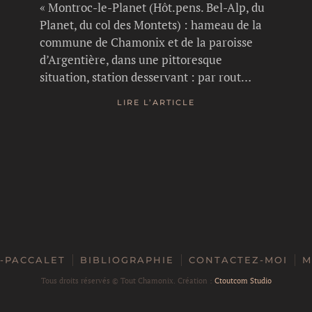
« Montroc-le-Planet (Hôt.pens. Bel-Alp, du
Planet, du col des Montets) : hameau de la
commune de Chamonix et de la paroisse
d’Argentière, dans une pittoresque
situation, station desservant : par rout…
LIRE L’ARTICLE
-PACCALET
BIBLIOGRAPHIE
CONTACTEZ-MOI
M
Tous droits réservés ©
Tout Chamonix. Création :
Ctoutcom Studio