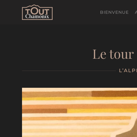
BIENVENUE
Passer
au
contenu
principal
Le tour
L’ALP