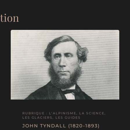
ation
RUBRIQUE : L’ALPINISME, LA SCIENCE,
LES GLACIERS, LES GUIDES
JOHN TYNDALL (1820-1893)