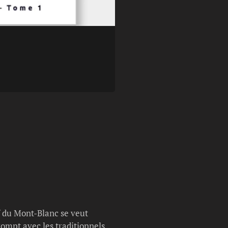
Légende photo :
Tome 2
f du Mont-Blanc se veut
rompt avec les traditionnels