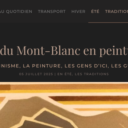
AU QUOTIDIEN
TRANSPORT
HIVER
ÉTÉ
TRADITIO
 du Mont-Blanc en peint
INISME
,
LA PEINTURE
,
LES GENS D’ICI
,
LES G
05 JUILLET 2025
|
EN ÉTÉ
,
LES TRADITIONS