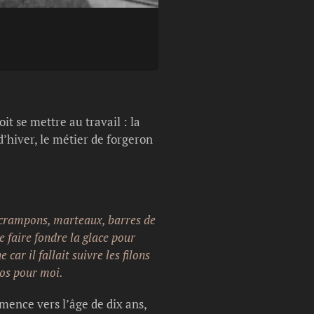
Légende photo :
Hôtel Beau Soleil du
it se mettre au travail : la
d’hiver, le métier de forgeron
, crampons, marteaux, barres de
e faire fondre la glace pour
ar il fallait suivre les filons
los pour moi.
ommence vers l’âge de dix ans,