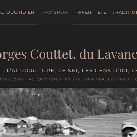
AU QUOTIDIEN
TRANSPORT
HIVER
ÉTÉ
TRADITIO
rges Couttet, du Lavan
 :
L’AGRICULTURE
,
LE SKI
,
LES GENS D’ICI
,
L
AVRIL 2023
|
AU QUOTIDIEN
,
EN ÉTÉ
,
EN HIVER
,
LES TRADITI