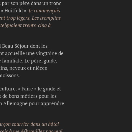
s par son père dans un tronc
« Huitfeld ».
Je commençais
ent trop légers. Les tremplins
tteignaient trente-cinq à
l Beau Séjour dont les
ent accueille une vingtaine de
familiale. Le père, guide,
ins, neveux et nièces
 moissons.
lture. « Faire » le guide et
t de bons métiers pour les
 en Allemagne pour apprendre
arçon courrier dans un hôtel
nçais à me débrouiller pas mal