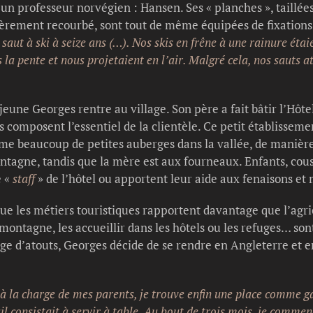
n professeur norvégien : Hansen. Ses « planches », taillée
gèrement recourbé, sont tout de même équipées de fixations 
aut à ski à seize ans (…). Nos skis en frêne à une rainure étai
la pente et nous projetaient en l’air. Malgré cela, nos sauts a
 jeune Georges rentre au village. Son père a fait bâtir l’Hôte
s composent l’essentiel de la clientèle. Ce petit établissem
e beaucoup de petites auberges dans la vallée, de manière 
tagne, tandis que la mère est aux fourneaux. Enfants, cous
e «
staff
» de l’hôtel ou apportent leur aide aux fenaisons et
ue les métiers touristiques rapportent davantage que l’agricu
ontagne, les accueillir dans les hôtels ou les refuges… son
age d’atouts, Georges décide de se rendre en Angleterre et
 à la charge de mes parents, je trouve enfin une place comme g
ail consistait à servir à table. Au bout de trois mois, je comme