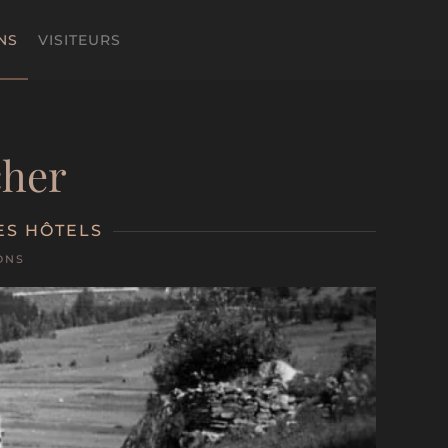
NS
VISITEURS
cher
ES HÔTELS
ONS