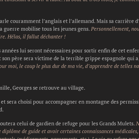
arle couramment l’anglais et l’allemand. Mais sa carrière d
a guerre mobilise tous les jeunes gens.
Personnellement, nous,
e. Hélas, il fallut déchanter !
 années lui seront nécessaires pour sortir enfin de cet enfe
t son père sera victime de la terrible grippe espagnole qui a
pour moi, le coup le plus dur de ma vie, d’apprendre de telles n
ille, Georges se retrouve au village.
de et sera choisi pour accompagner en montagne des permiss
d.
joutera celui de gardien de refuge pour les Grands Mulets.
N
le diplôme de guide et avoir certaines connaissances médicales,
entuels (médicaments, pansements, etc.). La vie au refuge par