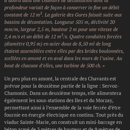
d’abord dans une chambre de décantation dont la
profondeur variait de façon à conserver in fine un débit
3
constant de 12 m
. La galerie des Gures faisait suite aux
bassins de décantation. Longueur 505 m, déclivité 20
mm/m, largeur 2,5 m, hauteur 2 m pour une vitesse de
3
2,4 m/s et un débit de 12 m
/s. Quatre conduites forcées
(diamètre 0,95 m) en acier doux de 8,50 ml de long
étaient assemblées entre elles par des brides boulonnées,
scellées en amont et en aval dans les murs de l’usine. Au
bout de chacune d’elles, une turbine de 500 ch. »
Un peu plus en amont, la centrale des Chavants est
prévue pour la deuxième partie de la ligne : Servoz-
Chamonix. Dans un deuxième temps, elle alimentera
également les sous-stations des Iles et du Morzay,
permettant ainsi à l’ensemble de la voie ferrée d’être
fournie en énergie électrique en continu. Tout près du
viaduc Sainte-Marie, on construit un mini-barrage en
béton armé de 3 mètres de hauteur et de 9 mètres de