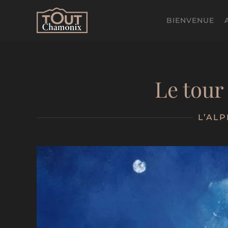
BIENVENUE
Passer
au
contenu
principal
Le tour
L’ALP