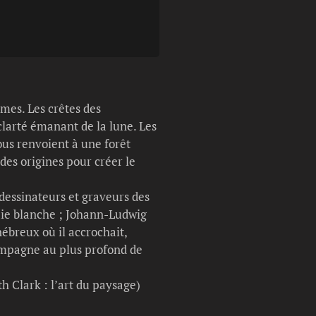
Légende photo :
100 mon Blanc tom
mes. Les crêtes des
clarté émanant de la lune. Les
us renvoient à une forêt
des origines pour créer le
s dessinateurs et graveurs des
craie blanche ; Johann-Ludwig
́breux où il accrochait,
compagne au plus profond de
th Clark : l’art du paysage)