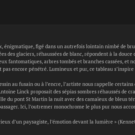
, énigmatique, figé dans un autrefois lointain nimbé de bru
es des glaciers, réhaussées de blanc, répondent à la douce 
neux fantomatiques, arbres tombés et branches cassées, et no
pas encore pénétré. Lumineux et pur, ce tableau s’inspire 
ssin au fusain ou à l’encre, l’artiste nous rappelle certain
-Antoine Linck proposait des sépias sombres réhaussés de 
e du pont St Martin la nuit avec des camaïeux de bleus téne
 passager. Ici, l’outremer monochrome le plus pur nous ac
́cieux d’un paysagiste, l’émotion devant la lumière » (Kenne