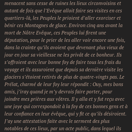
menacent sans cesse de ruines les lieux circonvoisins et
autant de fois que l’Evêque alloit faire ses visites en ces
quartiers-là, les Peuples le prioient d’aller exorciser et
bénir ces Montagnes de glace. Environ cinq ans avant la
mort de Nôtre Evêque, ces Peuples lui firent une
députation, pour le prier de les aller voir encore une fois,
dans la crainte qu’ils avoient que devenant plus vieux de
jour en jour sa vieillesse ne les privât de ce bonheur. Ils
s’offroient avec leur bonne foy de faire tous les frais du
voyage et ils assuroient que depuis sa dernière visite les
glaciers s’étoient retirés de plus de quatre-vingts pas. Le
Prélat, charmé de leur foy leur répondit : Ouy, mes bons
amis, j’iray quand je m’y devrois faire porter, pour
joindre mes prières aux vôtres. Il y alla et y fut reçu avec
une joye qui correspondoit à la foy de ces bonnes gens et à
leur confiance en leur évêque, qui y fit ce qu’ils désiroient.
J’ay une attestation faite avec le serment des plus
notables de ces lieux, par un acte public, dans lequel ils