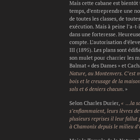
Mais cette cabane est bientôt
temps, d’entreprendre une nou
de toutes les classes, de tout
exécution. Mais à peine l’a-t
dans une forteresse. Heureuse
compte. L’autorisation d’élev
III (1895). Les plans sont édif
son mulet pour charrier les ma
Balmat « des Dames » et Cachat
Nature, au Montenvers. C’est mo
bois et le creusage de la maiso
sols et 6 deniers chacun
. »
Selon Charles Durier,
« …la sa
s’enflammaient, leurs lèvres de
plusieurs reprises il leur fallu
à Chamonix depuis le milieu d’a