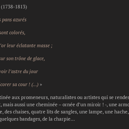
e (1738-1813)
s pans azurés
ont colorés,
 leur éclatante masse ;
son trône de glace,
r l’astre du jour
rer sa cour ! (…)
»
stinée aux promeneurs, naturalistes ou artistes qui se rendent
, mais aussi une cheminée – ornée d’un miroir ! -, une arm
le, des chaises, quatre lits de sangles, une lampe, une hache,
quelques bandages, de la charpie…