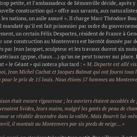
 trop petite, et l’ambassadeur de Sémonville décide, après y
velle construction qui « offre aux savants, aux naturaliste
es les nations, un asile assuré ». Il charge Marc Théodore Bou
-il mandaté qu’il est fait prisonnier par ordre du gouverne
ment, un certain Félix Desportes, résident de France à Genè
er une construction au Montenvers est bientôt donnée par dé
iés par Jean Jacquet, sculpteur et les travaux durent six moi
tériaux (gypse, chaux …) qu’on ne peut trouver sur place. Il
 « le Géant » qui notera plus tard : «
M. Deporte est allé vis
i, Jean Michel Cachat et Jacques Balmat qui ont fourni tous l
n pour le prix de 15 louis. Nous étions 57 hommes au Montenver
ison était encore rigoureuse ; les ouvriers étaient accablés de 
venaient livides, leurs mains, malgré les gants de peau de chamo
t pour se rétablir descendre dans la vallée. Mais Bourrit lui-mê
vril, il montait au Montenvers par six pieds de neige… »