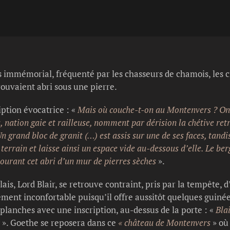
immémorial, fréquenté par les chasseurs de chamois, les cri
trouvaient abri sous une pierre.
iption évocatrice : «
Mais où couche-t-on au Montenvers ? On 
, nation gaie et railleuse, nomment par dérision la chétive retr
 grand bloc de granit (…) est assis sur une de ses faces, tandi
 terrain et laisse ainsi un espace vide au-dessous d’elle. Le ber
tourant cet abri d’un mur de pierres sèches
».
s, Lord Blair, se retrouve contraint, pris par la tempête, 
rement inconfortable puisqu’il offre aussitôt quelques guiné
planches avec une inscription, au-dessus de la porte : «
Blai
». Goethe se reposera dans ce
« château de Montenvers
» où