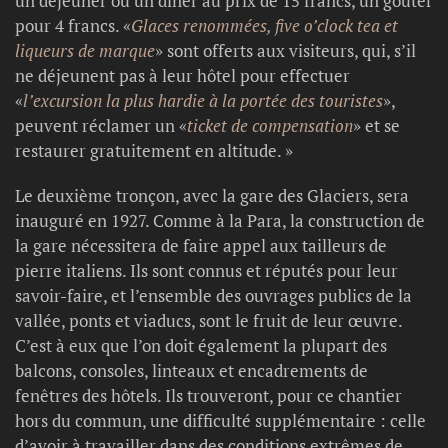
un déjeuner ou un dîner au prix de 15 francs, un goûter
pour 4 francs. «
Glaces renommées, five o’clock tea et
liqueurs de marque
» sont offerts aux visiteurs, qui, s’il
ne déjeunent pas à leur hôtel pour effectuer
«
l’excursion la plus hardie à la portée des touristes
»,
peuvent réclamer un «
ticket de compensation
» et se
restaurer gratuitement en altitude. »
Le deuxième tronçon, avec la gare des Glaciers, sera
inauguré en 1927. Comme à la Para, la construction de
la gare nécessitera de faire appel aux tailleurs de
pierre italiens. Ils sont connus et réputés pour leur
savoir-faire, et l’ensemble des ouvrages publics de la
vallée, ponts et viaducs, sont le fruit de leur œuvre.
C’est à eux que l’on doit également la plupart des
balcons, consoles, linteaux et encadrements de
fenêtres des hôtels. Ils trouveront, pour ce chantier
hors du commun, une difficulté supplémentaire : celle
d’avoir à travailler dans des conditions extrêmes de