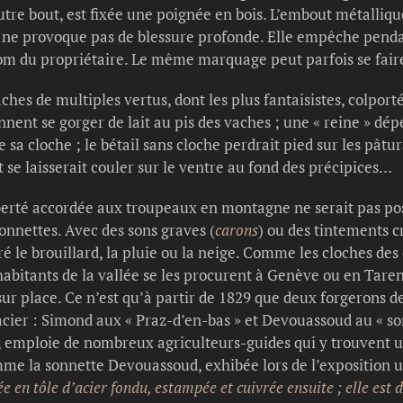
autre bout, est fixée une poignée en bois. L’embout métalliqu
e, ne provoque pas de blessure profonde. Elle empêche pend
nom du propriétaire. Le même marquage peut parfois se faire
hes de multiples vertus, dont les plus fantaisistes, colporté
nnent se gorger de lait au pis des vaches ; une « reine » dép
de sa cloche ; le bétail sans cloche perdrait pied sur les pâtur
t se laisserait couler sur le ventre au fond des précipices…
berté accordée aux troupeaux en montagne ne serait pas pos
onnettes. Avec des sons graves (
carons
) ou des tintements cri
ré le brouillard, la pluie ou la neige. Comme les cloches des 
habitants de la vallée se les procurent à Genève ou en Tarent
sur place. Ce n’est qu’à partir de 1829 que deux forgerons 
 acier : Simond aux « Praz-d’en-bas » et Devouassoud au « s
 emploie de nombreux agriculteurs-guides qui y trouvent 
me la sonnette Devouassoud, exhibée lors de l’exposition un
e en tôle d’acier fondu, estampée et cuivrée ensuite ; elle est 