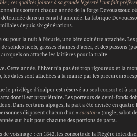
able ; ces qualités jointes à sa grande légèreté l’ont fait préfé
sonnailles sortent chaque année de la forge Devouassoud où 
ve détournée dans un canal d’amenée. La fabrique Devouass
miliales depuis six générations.
te ou pour la nuit à l’écurie, une bête doit être attachée. Le
: de solides licols, grosses chaînes d’acier, et des passons (p
 auxquels on attache les laitières pour la traite.
ive. Cette année, l’hiver n’a pas été trop rigoureux et la mo
, les dates sont affichées à la mairie par les procureurs re
ue le privilège d’inalper est réservé au seul consort et à so
ts dont il est propriétaire. Les porteurs de demi-fonds doiv
eux. Dans certains alpages, la part a été divisée en quatre
 personnes disposent chacun d’un «
cocaton
» (ongle, sabot d
 année sur huit pour chacune des portions de parts.
 de voisinage : en 1842, les consorts de la Flégère interdis