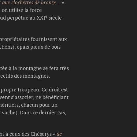
rer aux clochettes de bronze…
»
on utilise la force
e
oud perpétue au XXI
siècle
s propriétaires fournissent aux
achons), épais pieux de bois
ntée à la montagne se fera très
spectifs des montagnes.
n propre troupeau. Ce droit est
ent s’associer, ne bénéficiant
 héritiers, chacun pour un
e vache). Dans ce dernier cas,
ent à ceux des Chéserys «
de