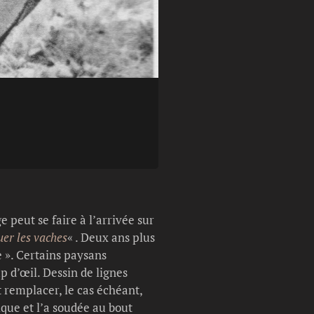
Légende photo :
Les bergers à Por
 peut se faire à l’arrivée sur
uer les vaches
« . Deux ans plus
 ». Certains paysans
 d’œil. Dessin de lignes
t remplacer, le cas échéant,
que et l’a soudée au bout