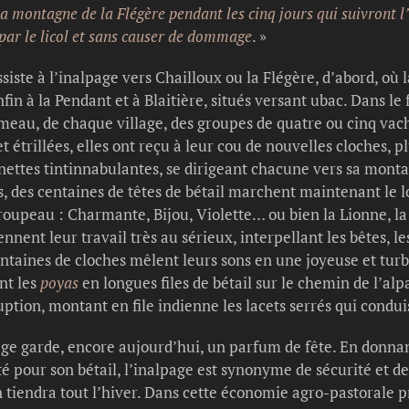
la montagne de la Flégère pendant les cinq jours qui suivront l
par le licol et sans causer de dommage
. »
siste à l’inalpage vers Chailloux ou la Flégère, d’abord, où 
in à la Pendant et à Blaitière, situés versant ubac. Dans le 
au, de chaque village, des groupes de quatre ou cinq vache
 étrillées, elles ont reçu à leur cou de nouvelles cloches, pl
nnettes tintinnabulantes, se dirigeant chacune vers sa mont
, des centaines de têtes de bétail marchent maintenant le l
troupeau : Charmante, Bijou, Violette… ou bien la Lionne, l
ennent leur travail très au sérieux, interpellant les bêtes, l
centaines de cloches mêlent leurs sons en une joyeuse et tur
nt les
poyas
en longues files de bétail sur le chemin de l’alp
uption, montant en file indienne les lacets serrés qui condu
lpage garde, encore aujourd’hui, un parfum de fête. En donn
é pour son bétail, l’inalpage est synonyme de sécurité et de t
 tiendra tout l’hiver. Dans cette économie agro-pastorale 