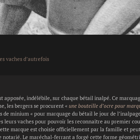
des vaches d’autrefois
 apposée, indélébile, sur chaque bétail inalpé. Ce marquage
me, les bergers se procurent «
une bouteille d’ocre pour marq
s de minium « pour marquage du bétail le jour de l’inalpage
leurs vaches pour pouvoir les reconnaître au premier coup
tte marque est choisie officiellement par la famille et peu
e notarié. Le maréchal-ferrant a forgé cette forme géométri