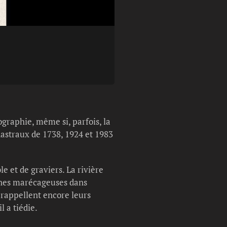
Légende photo :
La Creusaz torrentueu
graphie, même si, parfois, la
adastraux de 1738, 1924 et 1983
e et de graviers. La rivière
zones marécageuses dans
e rappellent encore leurs
l a tiédie.