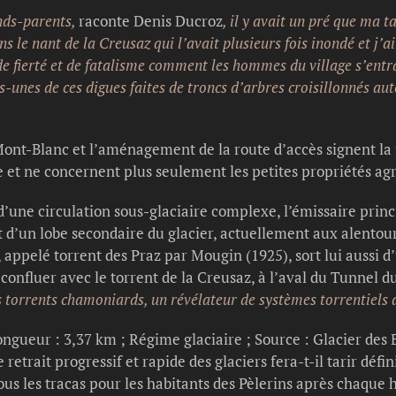
nds-parents,
raconte Denis Ducroz
, il y avait un pré que ma t
dans le nant de la Creusaz qui l’avait plusieurs fois inondé et 
 fierté et de fatalisme comment les hommes du village s’entra
ues-unes de ces digues faites de troncs d’arbres croisillonnés a
nt-Blanc et l’aménagement de la route d’accès signent la f
 et ne concernent plus seulement les petites propriétés agr
’une circulation sous-glaciaire complexe, l’émissaire princi
ort d’un lobe secondaire du glacier, actuellement aux alentou
e, appelé torrent des Praz par Mougin (1925), sort lui aussi 
 confluer avec le torrent de la Creusaz, à l’aval du Tunnel d
 torrents chamoniards, un révélateur de systèmes torrentiels
ngueur : 3,37 km ; Régime glaciaire ; Source : Glacier des B
e retrait progressif et rapide des glaciers fera-t-il tarir défi
ous les tracas pour les habitants des Pèlerins après chaque h