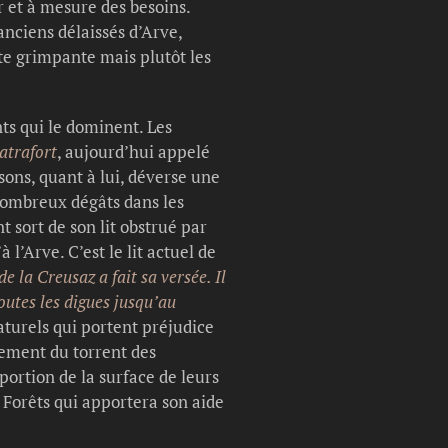
r et à mesure des besoins.
nciens délaissés d’Arve,
te grimpante mais plutôt les
nts qui le dominent. Les
atrafort
, aujourd’hui appelé
ssons, quant à lui, déverse une
 nombreux dégâts dans les
t sort de son lit obstrué par
l’Arve. C’est le lit actuel de
de la Creusaz a fait sa versée. Il
toutes les digues jusqu’au
turels qui portent préjudice
guement du torrent des
portion de la surface de leurs
t Forêts qui apportera son aide