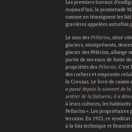
Les premiers travaux d’endigu
Aujourd’hui, la promenade Ma
comme en témoignent les bâtim
gravières appelées autrefois
g
Le mas des
Pellarins
, situé cô
glaciers, omniprésents, desce
glacier des Pèlerins, allonge 
partie de ses eaux de fonte da
propriétés des
Pèlarnis
. C’est
des rochers et emprunte celui 
la Creusaz. Le livre de raison
a passé depuis le sommet de la f
sentier de la faituerie, il a dém
à leurs cultures, les habitant
Pellarins ». Les propriétaires
terrains. En 1923, ce syndicat
à la fois technique et financiè