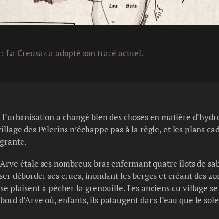
 : La Creusaz a adopté son tracé actuel.
 l’urbanisation a changé bien des choses en matière d’hydro
village des Pèlerins n’échappe pas à la règle, et les plans c
agrante.
l’Arve étale ses nombreux bras enfermant quatre îlots de sabl
sser déborder ses crues, inondant les berges et créant des 
 se plaisent à pêcher la grenouille. Les anciens du village s
bord d’Arve où, enfants, ils pataugent dans l’eau que le solei