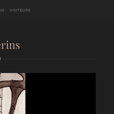
NS
VISITEURS
erins
I