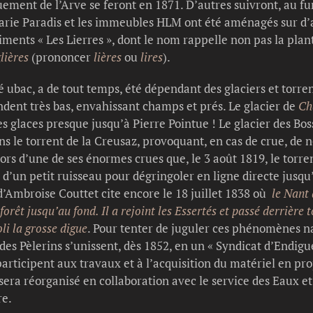
ement de l’Arve se feront en 1871. D’autres suivront, au fu
rie Paradis et les immeubles HLM ont été aménagés sur d’a
ents « Les Lierres », dont le nom rappelle non pas la plan
lières
(prononcer
lières
ou
lires
).
té ubac, a de tout temps, été dépendant des glaciers et torre
ndent très bas, envahissant champs et prés. Le glacier de
Ch
ses glaces presque jusqu’à Pierre Pointue ! Le glacier des Bo
ns le torrent de la Creusaz, provoquant, en cas de crue, de
 lors d’une de ses énormes crues que, le 3 août 1819, le torren
d’un petit ruisseau pour dégringoler en ligne directe jusqu’à 
 d’Ambroise Couttet cite encore le 18 juillet 1838 où
le Nant 
orêt jusqu’au fond. Il a rejoint les Essertés et passé derrière 
oli la grosse digue
. Pour tenter de juguler ces phénomènes na
s des Pèlerins s’unissent, dès 1852, en un « Syndicat d’Endi
 participent aux travaux et à l’acquisition du matériel en pro
 sera réorganisé en collaboration avec le service des Eaux e
re.