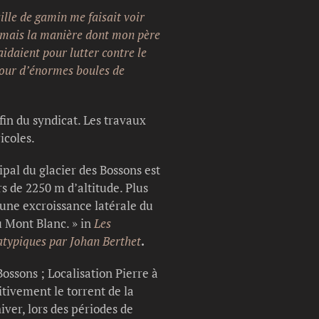
aille de gamin me faisait voir
j’aimais la manière dont mon père
idaient pour lutter contre le
utour d’énormes boules de
in du syndicat. Les travaux
icoles.
pal du glacier des Bossons est
rs de 2250 m d’altitude. Plus
d’une excroissance latérale du
u Mont Blanc. » in
Les
 atypiques par
Johan Berthet
.
ossons ; Localisation Pierre à
nitivement le torrent de la
iver, lors des périodes de