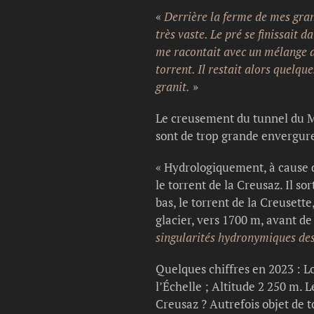
«
Derrière la ferme de mes gra
très vaste. Le pré se finissait 
me racontait avec un mélange de
torrent. Il restait alors quelq
granit.
»
Le creusement du tunnel du Mo
sont de trop grande envergure
« Hydrologiquement, à cause d
le torrent de la Creusaz. Il s
bas, le torrent de la Creusett
glacier, vers 1700 m, avant de
singularités hydronymiques des
Quelques chiffres en 2023 : Lo
l’Échelle ; Altitude 2 250 m. L
Creusaz ? Autrefois objet de t