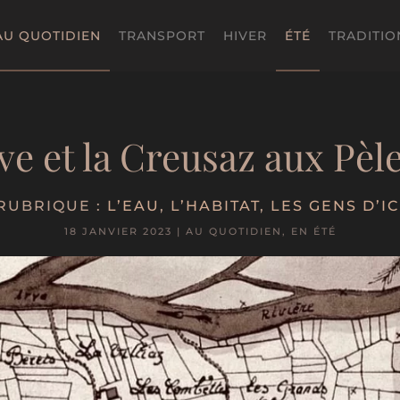
AU QUOTIDIEN
TRANSPORT
HIVER
ÉTÉ
TRADITIO
ve et la Creusaz aux Pèl
RUBRIQUE :
L’EAU
,
L’HABITAT
,
LES GENS D’IC
18 JANVIER 2023
|
AU QUOTIDIEN
,
EN ÉTÉ