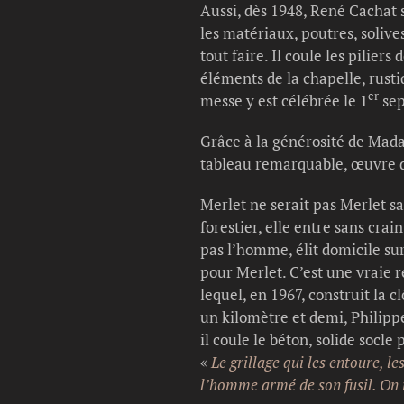
Aussi, dès 1948, René Cachat s
les matériaux, poutres, solives
tout faire. Il coule les pilier
éléments de la chapelle, rust
er
messe y est célébrée le 1
sep
Grâce à la générosité de Mada
tableau remarquable, œuvre d
Merlet ne serait pas Merlet s
forestier, elle entre sans cra
pas l’homme, élit domicile sur
pour Merlet. C’est une vraie 
lequel, en 1967, construit la c
un kilomètre et demi, Philipp
il coule le béton, solide socl
«
Le grillage qui les entoure, l
l’homme armé de son fusil. On 