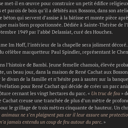
e met-il en œuvre pour construire un petit édifice religieux
 et parois de bois qu’il a débités aux Bossons, dans son ateli
s de béton qui servent d’assise à la bâtisse et monte pièce apr
ique mais bien proportionnée. Dédiée à Sainte-Thérèse de l
tembre 1949 par l’abbé Delassiat, curé des Houches.
me Im Hoff, l’intérieur de la chapelle sera joliment décor
u célèbre marquetteur Paul Spindler, représentant le Chem
ans l’histoire de Bambi. Jeune femelle chamois, élevée pro
inte, un beau jour, dans la maison de René Cachat aux Bosson
 le divan de la famille et n’hésite pas à sauter sur la banq
révélation pour René Cachat qui décide de créer un parc anim
lôture cernant les vingt hectares du parc. «
Un truc de fou
» d
e Cachat creuse une tranchée de plus d’un mètre de profonde
e pour le grillage de trois mètres cinquante de hauteur. Un c
es animaux ne s’en plaignent pas car il leur assure une protecti
n’a jamais entendu un coup de feu autour du parc
. »