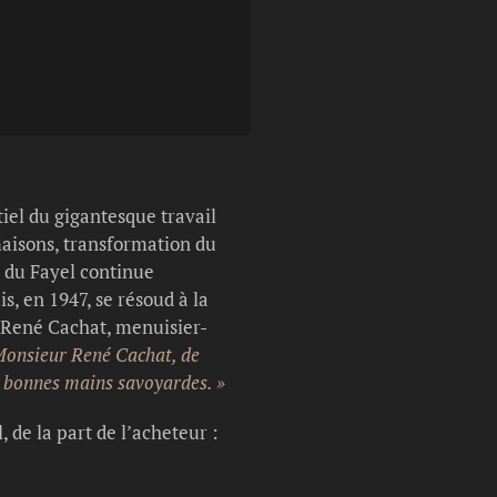
Légende photo :
René Cachat face 
iel du gigantesque travail
 maisons, transformation du
e du Fayel continue
, en 1947, se résoud à la
 René Cachat, menuisier-
Monsieur René Cachat, de
re bonnes mains savoyardes. »
, de la part de l’acheteur :