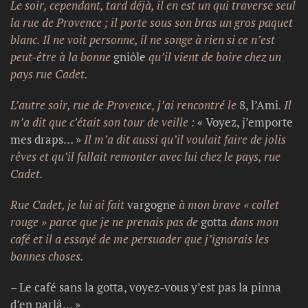
Le soir, cependant, tard déjà, il en est un qui traverse seul
la rue de Provence ; il porte sous son bras un gros paquet
blanc. Il ne voit personne, il ne songe à rien si ce n’est
peut-être à la bonne
gniôle
qu’il vient de boire chez un
pays rue Cadet.
L’autre soir, rue de Provence, j’ai rencontré le
8, l’Ami
. Il
m’a dit que c’était son tour de veille :
« Voyez, j’emporte
mes draps… »
Il m’a dit aussi qu’il voulait faire de jolis
rêves et qu’il fallait remonter avec lui chez le pays, rue
Cadet.
Rue Cadet, je lui ai fait
vargogne
à mon brave « collet
rouge » parce que je ne prenais pas de
gotta
dans mon
café et il a essayé de me persuader que j’ignorais les
bonnes choses.
–
Le café sans la gotta, voyez-vous y’est pas la pinna
d’en parlâ… »