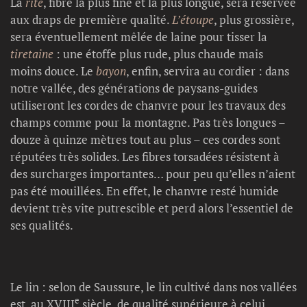
La
rite
, fibre la plus fine et la plus longue, sera réservée
aux draps de première qualité.
L’étoupe
, plus grossière,
sera éventuellement mêlée de laine pour tisser la
tiretaine
: une étoffe plus rude, plus chaude mais
moins douce. Le
bayon
, enfin, servira au cordier : dans
notre vallée, des générations de paysans-guides
utiliseront les cordes de chanvre pour les travaux des
champs comme pour la montagne. Pas très longues –
douze à quinze mètres tout au plus – ces cordes sont
réputées très solides. Les fibres torsadées résistent à
des surcharges importantes… pour peu qu’elles n’aient
pas été mouillées. En effet, le chanvre resté humide
devient très vite putrescible et perd alors l’essentiel de
ses qualités.
Le lin : selon de Saussure, le lin cultivé dans nos vallées
e
est, au XVIII
siècle, de qualité supérieure à celui